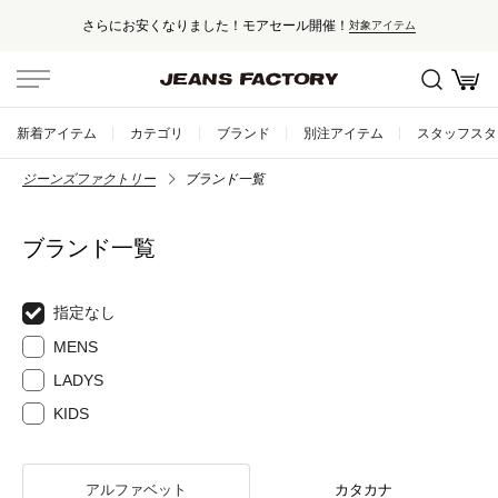
さらにお安くなりました！モアセール開催！
対象アイテム
新着アイテム
カテゴリ
ブランド
別注アイテム
スタッフスタ
ジーンズファクトリー
ブランド一覧
ブランド一覧
指定なし
MENS
LADYS
KIDS
アルファベット
カタカナ