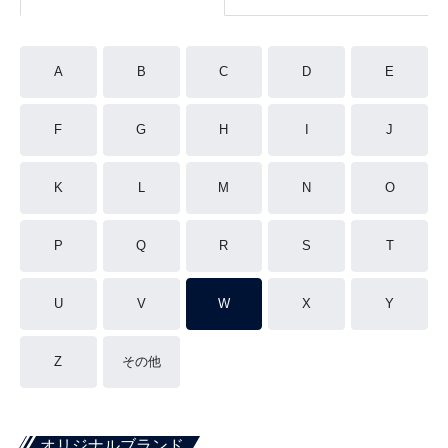
A
B
C
D
E
F
G
H
I
J
K
L
M
N
O
P
Q
R
S
T
U
V
W
X
Y
Z
その他
オリジナルブランド