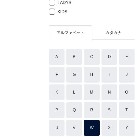
LADYS
KIDS
アルファベット
カタカナ
A
B
C
D
E
F
G
H
I
J
K
L
M
N
O
P
Q
R
S
T
U
V
W
X
Y