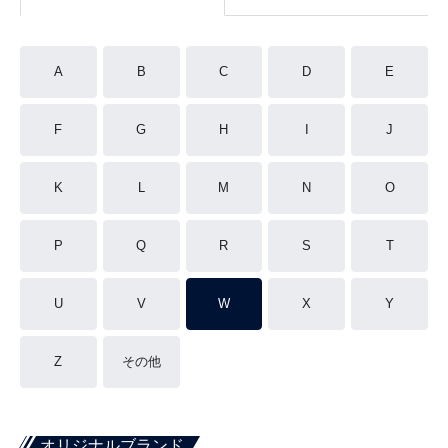
A
B
C
D
E
F
G
H
I
J
K
L
M
N
O
P
Q
R
S
T
U
V
W
X
Y
Z
その他
オリジナルブランド