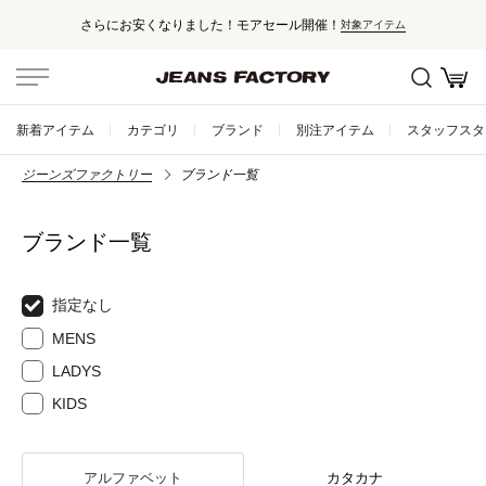
さらにお安くなりました！モアセール開催！
対象アイテム
新着アイテム
カテゴリ
ブランド
別注アイテム
スタッフスタ
ジーンズファクトリー
ブランド一覧
ブランド一覧
指定なし
MENS
LADYS
KIDS
アルファベット
カタカナ