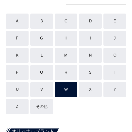
A
B
C
D
E
F
G
H
I
J
K
L
M
N
O
P
Q
R
S
T
U
V
W
X
Y
Z
その他
オリジナルブランド