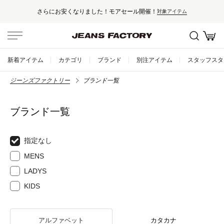
さらにお安くなりました！モアセール開催！
対象アイテム
新着アイテム
カテゴリ
ブランド
別注アイテム
スタッフスタ
ジーンズファクトリー
ブランド一覧
ブランド一覧
指定なし
MENS
LADYS
KIDS
アルファベット
カタカナ