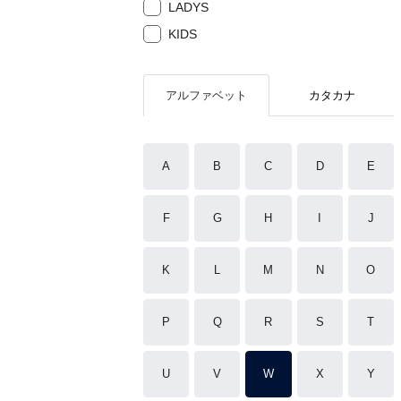
LADYS
KIDS
アルファベット
カタカナ
A
B
C
D
E
F
G
H
I
J
K
L
M
N
O
P
Q
R
S
T
U
V
W
X
Y