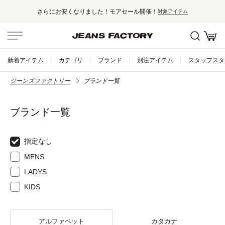
さらにお安くなりました！モアセール開催！
対象アイテム
新着アイテム
カテゴリ
ブランド
別注アイテム
スタッフスタ
ジーンズファクトリー
ブランド一覧
ブランド一覧
指定なし
MENS
LADYS
KIDS
アルファベット
カタカナ