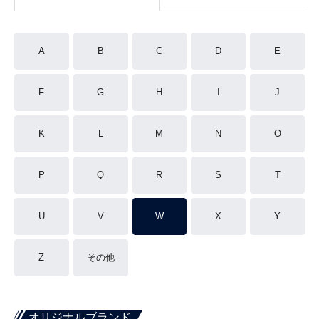
A
B
C
D
E
F
G
H
I
J
K
L
M
N
O
P
Q
R
S
T
U
V
W
X
Y
Z
その他
オリジナルブランド