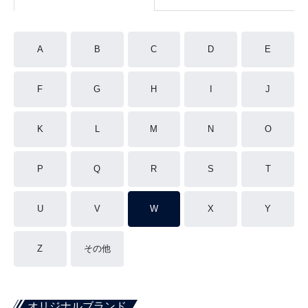
A
B
C
D
E
F
G
H
I
J
K
L
M
N
O
P
Q
R
S
T
U
V
W
X
Y
Z
その他
オリジナルブランド