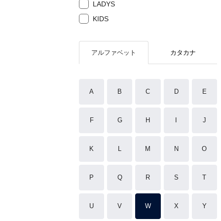
LADYS
KIDS
アルファベット
カタカナ
A
B
C
D
E
F
G
H
I
J
K
L
M
N
O
P
Q
R
S
T
U
V
W
X
Y