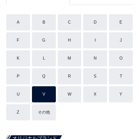
A
B
C
D
E
F
G
H
I
J
K
L
M
N
O
P
Q
R
S
T
U
V
W
X
Y
Z
その他
オリジナルブランド