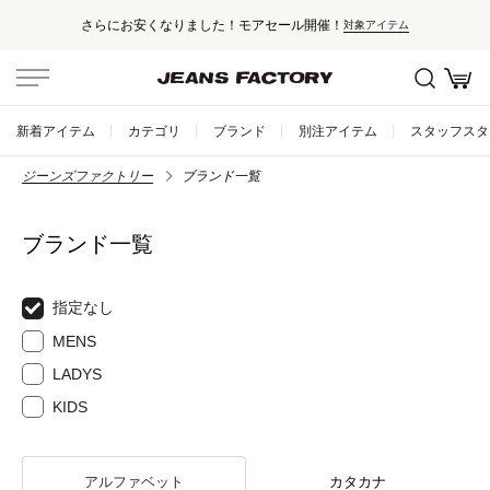
さらにお安くなりました！モアセール開催！
対象アイテム
新着アイテム
カテゴリ
ブランド
別注アイテム
スタッフスタ
ジーンズファクトリー
ブランド一覧
ブランド一覧
指定なし
MENS
LADYS
KIDS
アルファベット
カタカナ