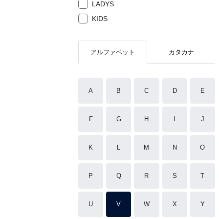
LADYS
KIDS
アルファベット
カタカナ
A
B
C
D
E
F
G
H
I
J
K
L
M
N
O
P
Q
R
S
T
U
V
W
X
Y