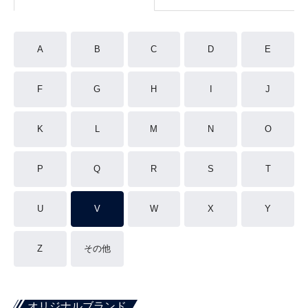
A
B
C
D
E
F
G
H
I
J
K
L
M
N
O
P
Q
R
S
T
U
V
W
X
Y
Z
その他
オリジナルブランド