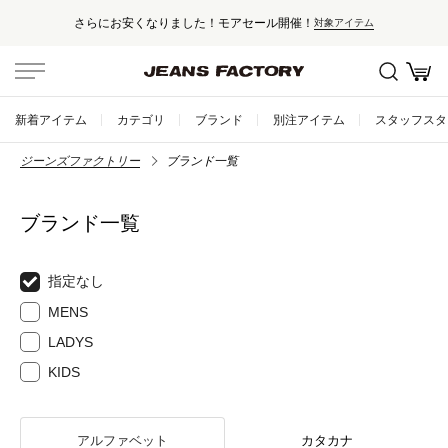
さらにお安くなりました！モアセール開催！
対象アイテム
新着アイテム
カテゴリ
ブランド
別注アイテム
スタッフスタ
ジーンズファクトリー
ブランド一覧
ブランド一覧
指定なし
MENS
LADYS
KIDS
アルファベット
カタカナ