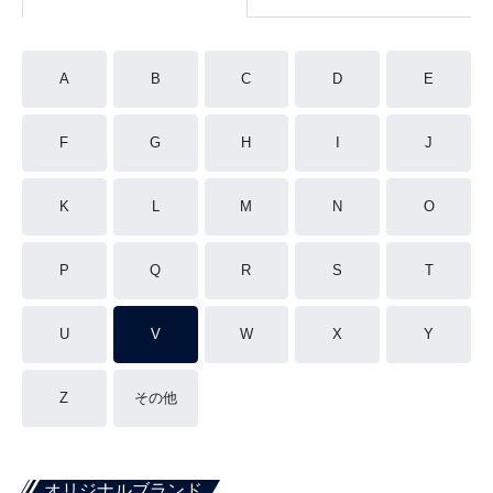
A
B
C
D
E
F
G
H
I
J
K
L
M
N
O
P
Q
R
S
T
U
V
W
X
Y
Z
その他
オリジナルブランド