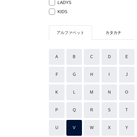
LADYS
KIDS
アルファベット
カタカナ
A
B
C
D
E
F
G
H
I
J
K
L
M
N
O
P
Q
R
S
T
U
V
W
X
Y