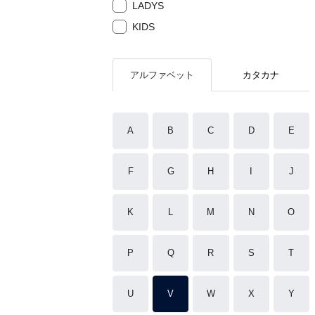
LADYS
KIDS
アルファベット
カタカナ
A
B
C
D
E
F
G
H
I
J
K
L
M
N
O
P
Q
R
S
T
U
V
W
X
Y