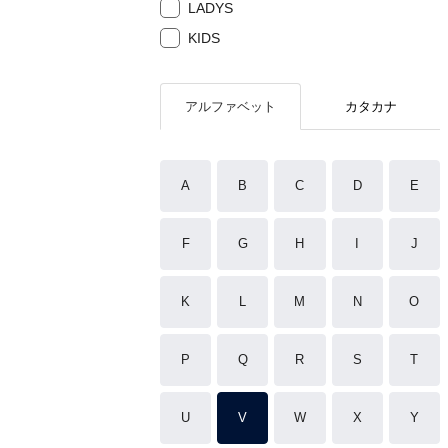
LADYS
KIDS
アルファベット
カタカナ
A
B
C
D
E
F
G
H
I
J
K
L
M
N
O
P
Q
R
S
T
U
V
W
X
Y