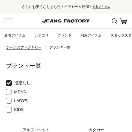
さらにお安くなりました！モアセール開催！
対象アイテム
新着アイテム
カテゴリ
ブランド
別注アイテム
スタッフスタ
ジーンズファクトリー
ブランド一覧
ブランド一覧
指定なし
MENS
LADYS
KIDS
アルファベット
カタカナ