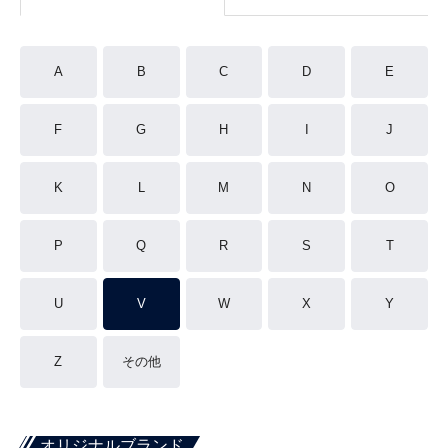
A
B
C
D
E
F
G
H
I
J
K
L
M
N
O
P
Q
R
S
T
U
V
W
X
Y
Z
その他
オリジナルブランド