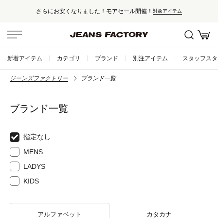
さらにお安くなりました！モアセール開催！
対象アイテム
新着アイテム
カテゴリ
ブランド
別注アイテム
スタッフスタ
ジーンズファクトリー
ブランド一覧
ブランド一覧
指定なし
MENS
LADYS
KIDS
アルファベット
カタカナ