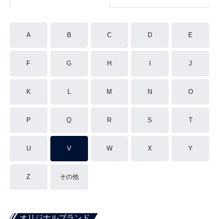
A
B
C
D
E
F
G
H
I
J
K
L
M
N
O
P
Q
R
S
T
U
V
W
X
Y
Z
その他
オリジナルブランド