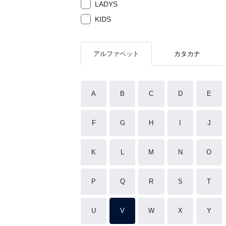
LADYS
KIDS
アルファベット
カタカナ
A
B
C
D
E
F
G
H
I
J
K
L
M
N
O
P
Q
R
S
T
U
V
W
X
Y