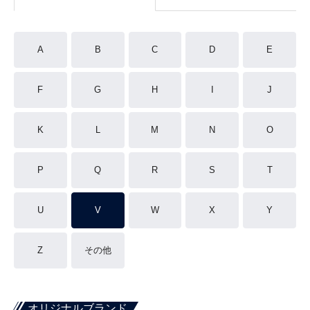
A
B
C
D
E
F
G
H
I
J
K
L
M
N
O
P
Q
R
S
T
U
V
W
X
Y
Z
その他
オリジナルブランド