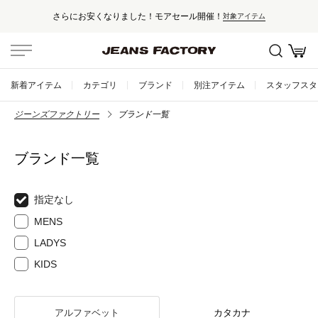
さらにお安くなりました！モアセール開催！
対象アイテム
新着アイテム
カテゴリ
ブランド
別注アイテム
スタッフスタ
ジーンズファクトリー
ブランド一覧
ブランド一覧
指定なし
MENS
LADYS
KIDS
アルファベット
カタカナ