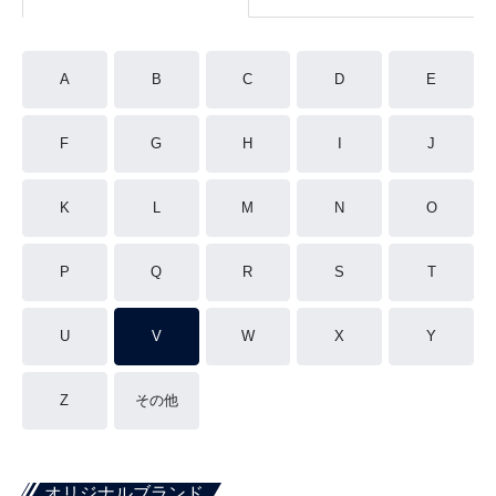
A
B
C
D
E
F
G
H
I
J
K
L
M
N
O
P
Q
R
S
T
U
V
W
X
Y
Z
その他
オリジナルブランド