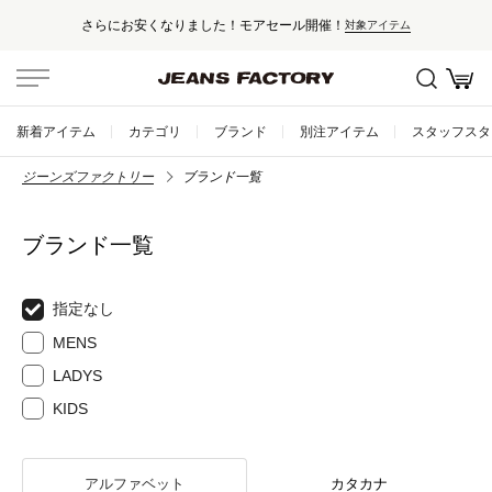
さらにお安くなりました！モアセール開催！
対象アイテム
新着アイテム
カテゴリ
ブランド
別注アイテム
スタッフスタ
ジーンズファクトリー
ブランド一覧
ブランド一覧
指定なし
MENS
LADYS
KIDS
アルファベット
カタカナ