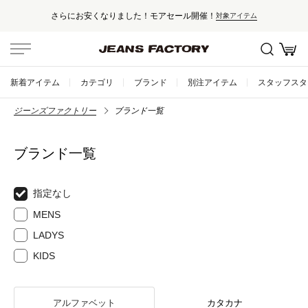
さらにお安くなりました！モアセール開催！
対象アイテム
新着アイテム
カテゴリ
ブランド
別注アイテム
スタッフスタ
ジーンズファクトリー
ブランド一覧
ブランド一覧
指定なし
MENS
LADYS
KIDS
アルファベット
カタカナ