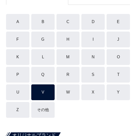
A
B
C
D
E
F
G
H
I
J
K
L
M
N
O
P
Q
R
S
T
U
V
W
X
Y
Z
その他
オリジナルブランド