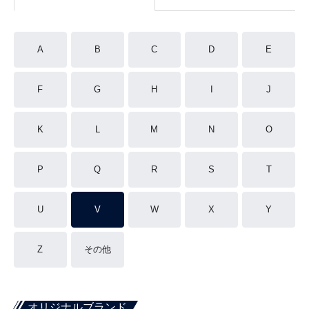
A
B
C
D
E
F
G
H
I
J
K
L
M
N
O
P
Q
R
S
T
U
V
W
X
Y
Z
その他
オリジナルブランド