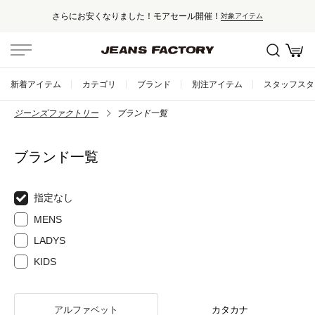
さらにお安くなりました！モアセール開催！
対象アイテム
新着アイテム
カテゴリ
ブランド
別注アイテム
スタッフスタ
ジーンズファクトリー
ブランド一覧
ブランド一覧
指定なし
MENS
LADYS
KIDS
アルファベット
カタカナ