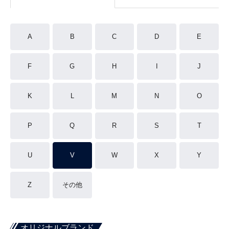
A
B
C
D
E
F
G
H
I
J
K
L
M
N
O
P
Q
R
S
T
U
V
W
X
Y
Z
その他
オリジナルブランド