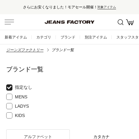
さらにお安くなりました！モアセール開催！
対象アイテム
新着アイテム
カテゴリ
ブランド
別注アイテム
スタッフスタ
ジーンズファクトリー
ブランド一覧
ブランド一覧
指定なし
MENS
LADYS
KIDS
アルファベット
カタカナ