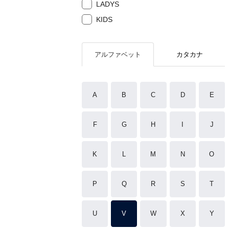
LADYS
KIDS
アルファベット
カタカナ
A
B
C
D
E
F
G
H
I
J
K
L
M
N
O
P
Q
R
S
T
U
V
W
X
Y