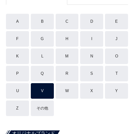
A
B
C
D
E
F
G
H
I
J
K
L
M
N
O
P
Q
R
S
T
U
V
W
X
Y
Z
その他
オリジナルブランド