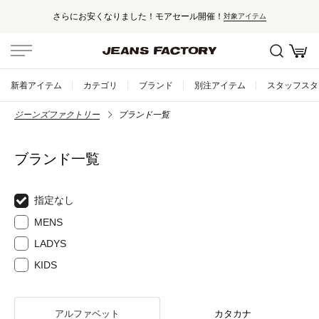
さらにお安くなりました！モアセール開催！
対象アイテム
新着アイテム
カテゴリ
ブランド
別注アイテム
スタッフスタ
ジーンズファクトリー
ブランド一覧
ブランド一覧
指定なし
MENS
LADYS
KIDS
アルファベット
カタカナ