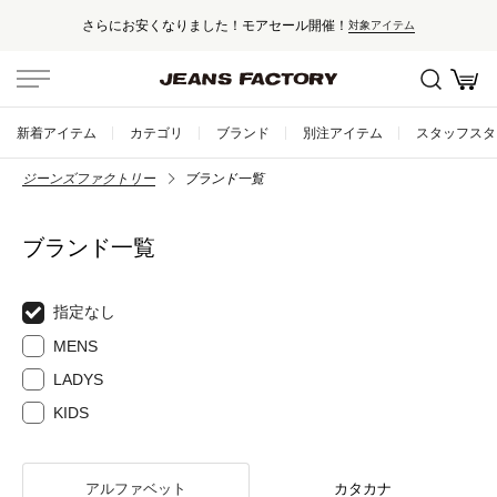
さらにお安くなりました！モアセール開催！
対象アイテム
新着アイテム
カテゴリ
ブランド
別注アイテム
スタッフスタ
ジーンズファクトリー
ブランド一覧
ブランド一覧
指定なし
MENS
LADYS
KIDS
アルファベット
カタカナ