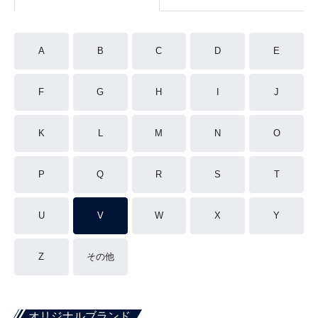
A
B
C
D
E
F
G
H
I
J
K
L
M
N
O
P
Q
R
S
T
U
V
W
X
Y
Z
その他
オリジナルブランド