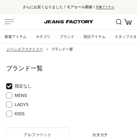
さらにお安くなりました！モアセール開催！
対象アイテム
新着アイテム
カテゴリ
ブランド
別注アイテム
スタッフスタ
ジーンズファクトリー
ブランド一覧
ブランド一覧
指定なし
MENS
LADYS
KIDS
アルファベット
カタカナ