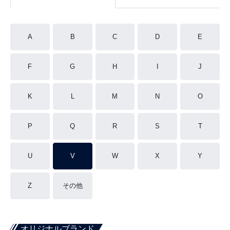
A
B
C
D
E
F
G
H
I
J
K
L
M
N
O
P
Q
R
S
T
U
V
W
X
Y
Z
その他
オリジナルブランド