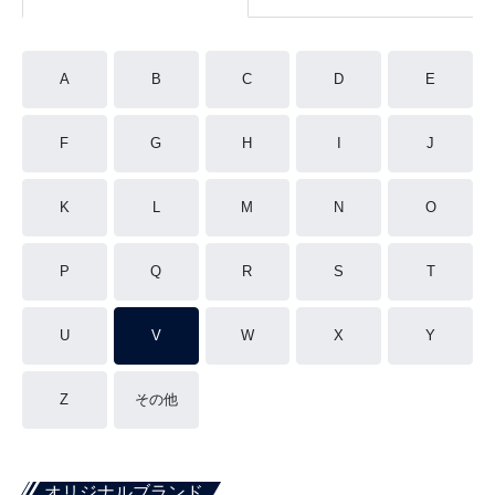
A
B
C
D
E
F
G
H
I
J
K
L
M
N
O
P
Q
R
S
T
U
V
W
X
Y
Z
その他
オリジナルブランド