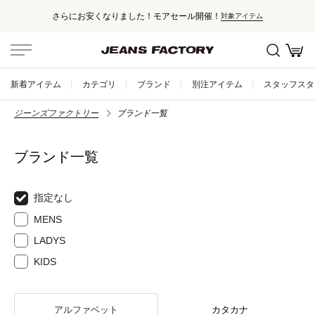
さらにお安くなりました！モアセール開催！
対象アイテム
新着アイテム
カテゴリ
ブランド
別注アイテム
スタッフスタ
ジーンズファクトリー
ブランド一覧
ブランド一覧
指定なし
MENS
LADYS
KIDS
アルファベット
カタカナ