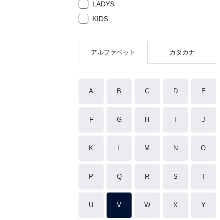
LADYS
KIDS
アルファベット
カタカナ
A
B
C
D
E
F
G
H
I
J
K
L
M
N
O
P
Q
R
S
T
U
V
W
X
Y