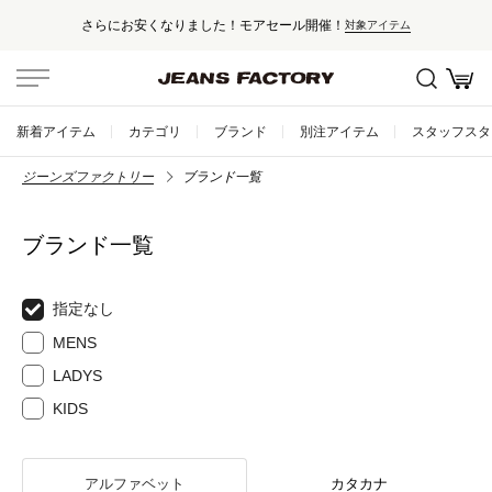
さらにお安くなりました！モアセール開催！
対象アイテム
新着アイテム
カテゴリ
ブランド
別注アイテム
スタッフスタ
ジーンズファクトリー
ブランド一覧
ブランド一覧
指定なし
MENS
LADYS
KIDS
アルファベット
カタカナ