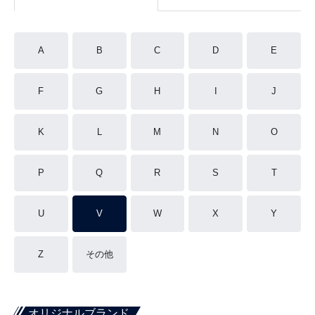
A
B
C
D
E
F
G
H
I
J
K
L
M
N
O
P
Q
R
S
T
U
V
W
X
Y
Z
その他
オリジナルブランド