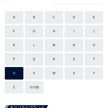
A
B
C
D
E
F
G
H
I
J
K
L
M
N
O
P
Q
R
S
T
U
V
W
X
Y
Z
その他
オリジナルブランド