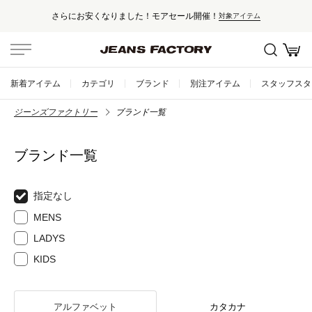
さらにお安くなりました！モアセール開催！
対象アイテム
新着アイテム
カテゴリ
ブランド
別注アイテム
スタッフスタ
ジーンズファクトリー
ブランド一覧
ブランド一覧
指定なし
MENS
LADYS
KIDS
アルファベット
カタカナ