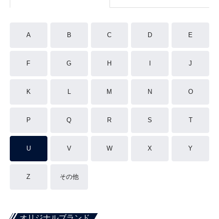
A
B
C
D
E
F
G
H
I
J
K
L
M
N
O
P
Q
R
S
T
U
V
W
X
Y
Z
その他
オリジナルブランド