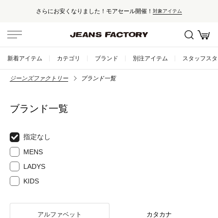
さらにお安くなりました！モアセール開催！
対象アイテム
新着アイテム
カテゴリ
ブランド
別注アイテム
スタッフスタ
ジーンズファクトリー
ブランド一覧
ブランド一覧
指定なし
MENS
LADYS
KIDS
アルファベット
カタカナ