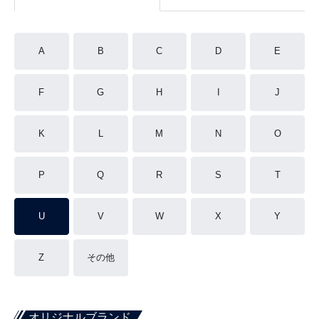
A
B
C
D
E
F
G
H
I
J
K
L
M
N
O
P
Q
R
S
T
U
V
W
X
Y
Z
その他
オリジナルブランド