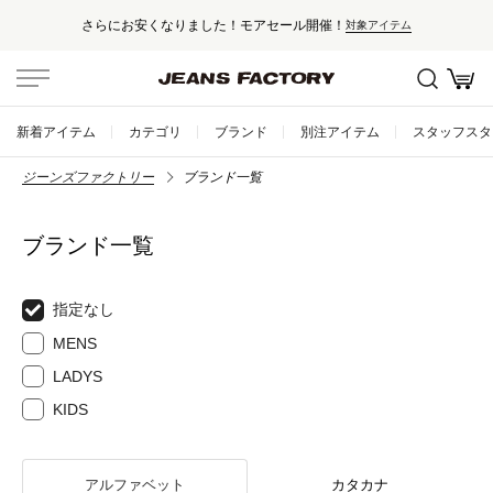
さらにお安くなりました！モアセール開催！
対象アイテム
新着アイテム
カテゴリ
ブランド
別注アイテム
スタッフスタ
ジーンズファクトリー
ブランド一覧
ブランド一覧
指定なし
MENS
LADYS
KIDS
アルファベット
カタカナ