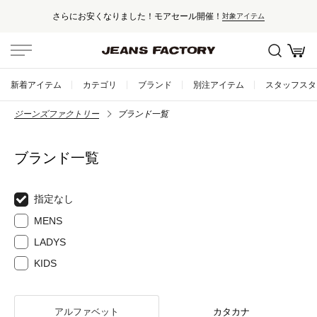
さらにお安くなりました！モアセール開催！
対象アイテム
新着アイテム
カテゴリ
ブランド
別注アイテム
スタッフスタ
ジーンズファクトリー
ブランド一覧
ブランド一覧
指定なし
MENS
LADYS
KIDS
アルファベット
カタカナ