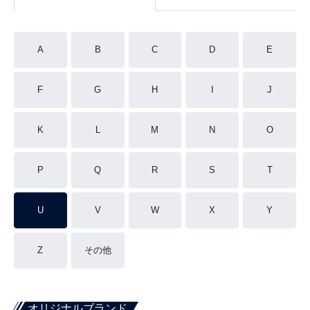
A
B
C
D
E
F
G
H
I
J
K
L
M
N
O
P
Q
R
S
T
U
V
W
X
Y
Z
その他
オリジナルブランド