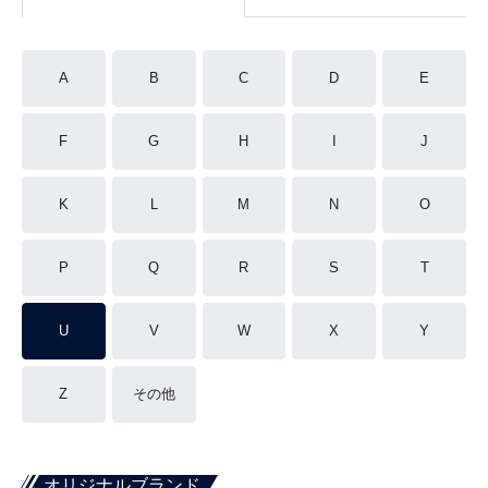
A
B
C
D
E
F
G
H
I
J
K
L
M
N
O
P
Q
R
S
T
U
V
W
X
Y
Z
その他
オリジナルブランド