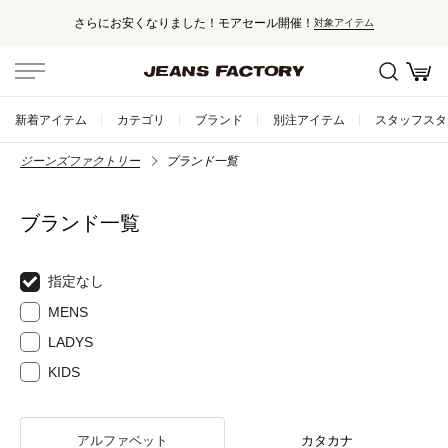
さらにお安くなりました！モアセール開催！
対象アイテム
新着アイテム
カテゴリ
ブランド
別注アイテム
スタッフスタ
ジーンズファクトリー
ブランド一覧
ブランド一覧
指定なし
MENS
LADYS
KIDS
アルファベット
カタカナ