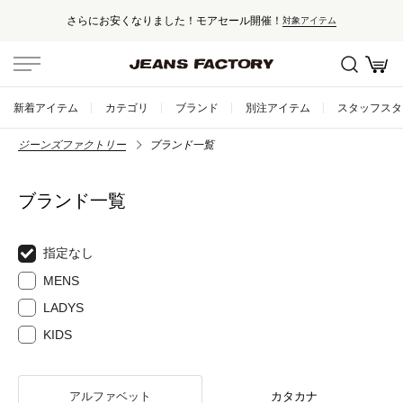
さらにお安くなりました！モアセール開催！
対象アイテム
新着アイテム
カテゴリ
ブランド
別注アイテム
スタッフスタ
ジーンズファクトリー
ブランド一覧
ブランド一覧
指定なし
MENS
LADYS
KIDS
アルファベット
カタカナ