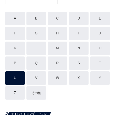
A
B
C
D
E
F
G
H
I
J
K
L
M
N
O
P
Q
R
S
T
U
V
W
X
Y
Z
その他
オリジナルブランド