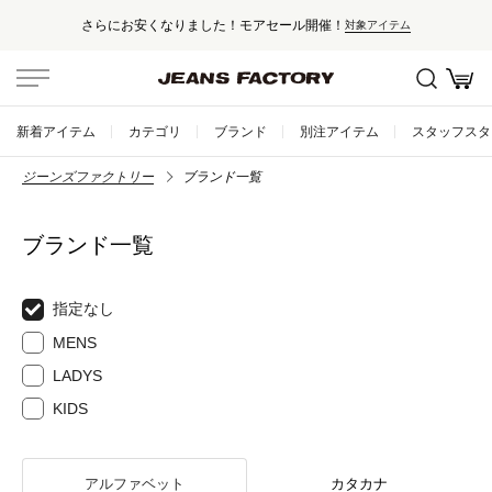
さらにお安くなりました！モアセール開催！
対象アイテム
新着アイテム
カテゴリ
ブランド
別注アイテム
スタッフスタ
ジーンズファクトリー
ブランド一覧
ブランド一覧
指定なし
MENS
LADYS
KIDS
アルファベット
カタカナ