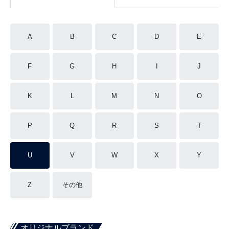
A
B
C
D
E
F
G
H
I
J
K
L
M
N
O
P
Q
R
S
T
U
V
W
X
Y
Z
その他
オリジナルブランド