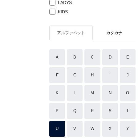
LADYS
KIDS
アルファベット
カタカナ
A
B
C
D
E
F
G
H
I
J
K
L
M
N
O
P
Q
R
S
T
U
V
W
X
Y