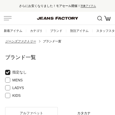
さらにお安くなりました！モアセール開催！
対象アイテム
新着アイテム
カテゴリ
ブランド
別注アイテム
スタッフスタ
ジーンズファクトリー
ブランド一覧
ブランド一覧
指定なし
MENS
LADYS
KIDS
アルファベット
カタカナ