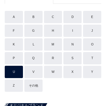
A
B
C
D
E
F
G
H
I
J
K
L
M
N
O
P
Q
R
S
T
U
V
W
X
Y
Z
その他
オリジナルブランド