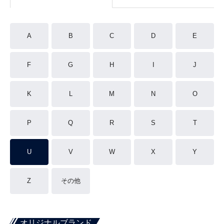
A
B
C
D
E
F
G
H
I
J
K
L
M
N
O
P
Q
R
S
T
U
V
W
X
Y
Z
その他
オリジナルブランド