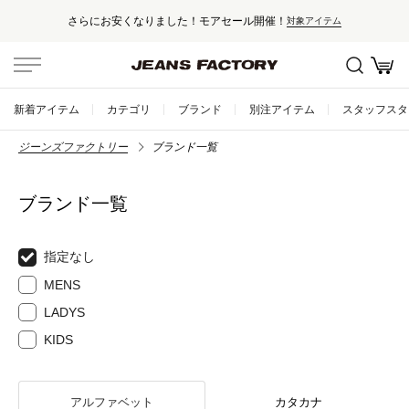
さらにお安くなりました！モアセール開催！
対象アイテム
新着アイテム
カテゴリ
ブランド
別注アイテム
スタッフスタ
ジーンズファクトリー
ブランド一覧
ブランド一覧
指定なし
MENS
LADYS
KIDS
アルファベット
カタカナ