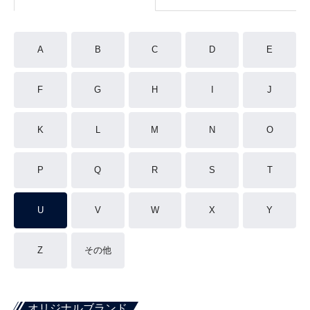
A
B
C
D
E
F
G
H
I
J
K
L
M
N
O
P
Q
R
S
T
U
V
W
X
Y
Z
その他
オリジナルブランド