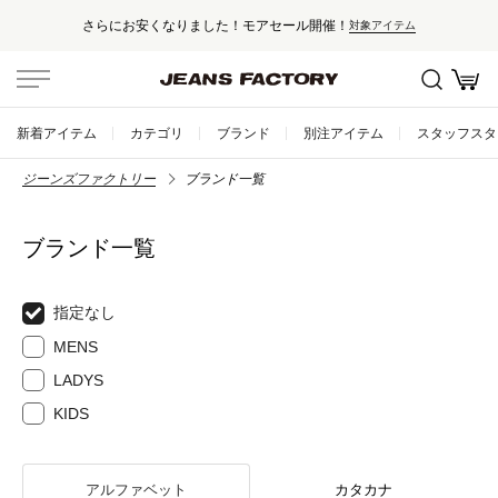
さらにお安くなりました！モアセール開催！
対象アイテム
新着アイテム
カテゴリ
ブランド
別注アイテム
スタッフスタ
ジーンズファクトリー
ブランド一覧
ブランド一覧
指定なし
MENS
LADYS
KIDS
アルファベット
カタカナ