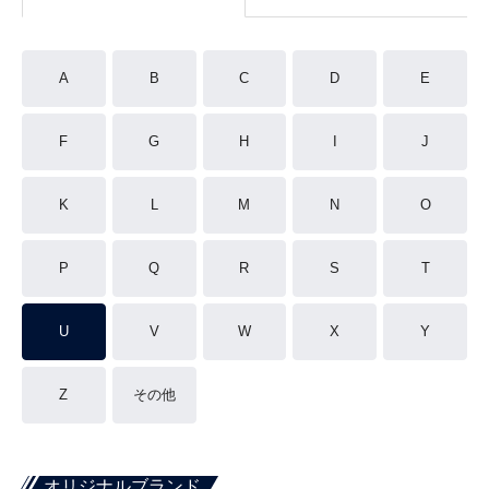
A
B
C
D
E
F
G
H
I
J
K
L
M
N
O
P
Q
R
S
T
U
V
W
X
Y
Z
その他
オリジナルブランド