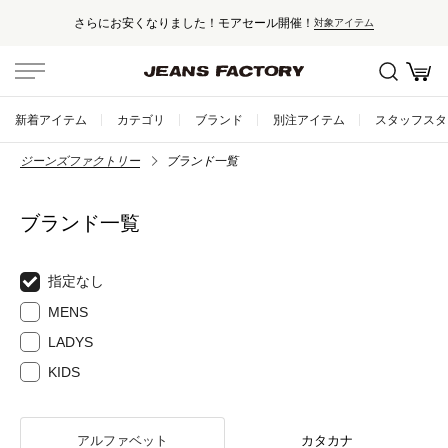
さらにお安くなりました！モアセール開催！
対象アイテム
新着アイテム
カテゴリ
ブランド
別注アイテム
スタッフスタ
ジーンズファクトリー
ブランド一覧
ブランド一覧
指定なし
MENS
LADYS
KIDS
アルファベット
カタカナ