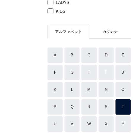
LADYS
KIDS
アルファベット
カタカナ
A
B
C
D
E
F
G
H
I
J
K
L
M
N
O
P
Q
R
S
T
U
V
W
X
Y