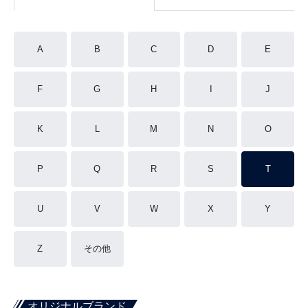
A
B
C
D
E
F
G
H
I
J
K
L
M
N
O
P
Q
R
S
T
U
V
W
X
Y
Z
その他
オリジナルブランド