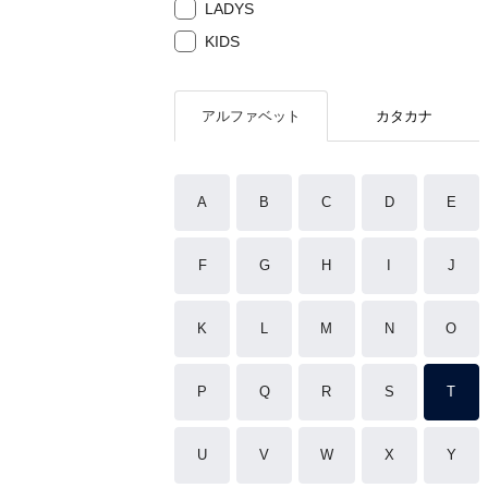
LADYS
KIDS
アルファベット
カタカナ
A
B
C
D
E
F
G
H
I
J
K
L
M
N
O
P
Q
R
S
T
U
V
W
X
Y