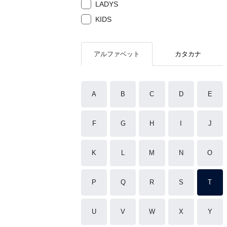
LADYS
KIDS
アルファベット
カタカナ
A
B
C
D
E
F
G
H
I
J
K
L
M
N
O
P
Q
R
S
T
U
V
W
X
Y