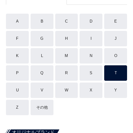
A
B
C
D
E
F
G
H
I
J
K
L
M
N
O
P
Q
R
S
T
U
V
W
X
Y
Z
その他
オリジナルブランド