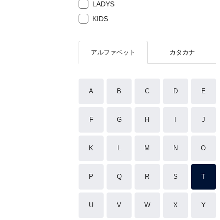
LADYS
KIDS
アルファベット
カタカナ
A
B
C
D
E
F
G
H
I
J
K
L
M
N
O
P
Q
R
S
T
U
V
W
X
Y