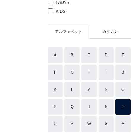
LADYS
KIDS
アルファベット
カタカナ
A
B
C
D
E
F
G
H
I
J
K
L
M
N
O
P
Q
R
S
T
U
V
W
X
Y