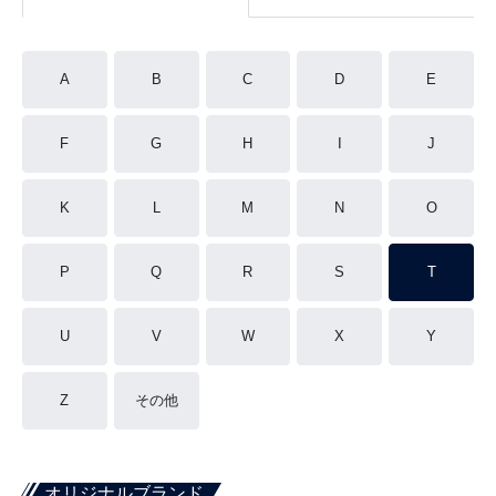
A
B
C
D
E
F
G
H
I
J
K
L
M
N
O
P
Q
R
S
T
U
V
W
X
Y
Z
その他
オリジナルブランド