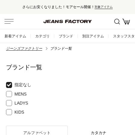
さらにお安くなりました！モアセール開催！
対象アイテム
新着アイテム
カテゴリ
ブランド
別注アイテム
スタッフスタ
ジーンズファクトリー
ブランド一覧
ブランド一覧
指定なし
MENS
LADYS
KIDS
アルファベット
カタカナ